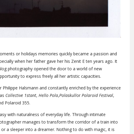
 moments or holidays memories quickly became a passion and
pecially when her father gave her his Zenit E ten years ago. It
 analog photography opened the door to a world of new
portunity to express freely all her artistic capacities.
or Philippe Halsmann and constantly enriched by the experience
 as
Collective 1stant
,
Hello Pola
,
Polaskull
or
Polaroid Festival
,
nd Polaroid 355.
asy with naturalness of everyday life. Through intimate
hotographer manages to transform the corridor of a train into
s or a sleeper into a dreamer. Nothing to do with magic, it is