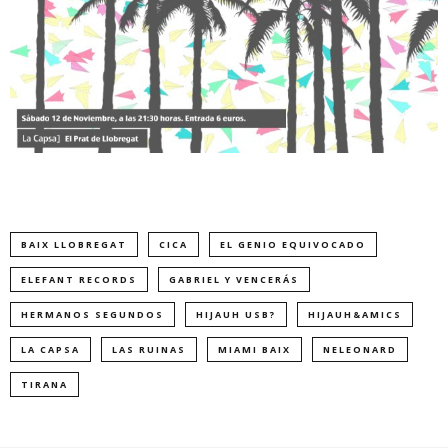
BAIX LLOBREGAT
CICA
EL GENIO EQUIVOCADO
ELEFANT RECORDS
GABRIEL Y VENCERÁS
HERMANOS SEGUNDOS
HIJAUH USB?
HIJAUH&AMICS
LA CAPSA
LAS RUINAS
MIAMI BAIX
NELEONARD
TIRANA