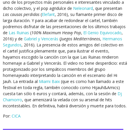
uno de los proyectos más personales e interesantes vinculado a
dicho colectivo, y el pop agridulce de
Neleonard
, que presentan
Las causas perdidas
(
Elefant
, 2016), su flamante primer disco de
larga duración. Y para acabar de redondear el cartel, también
podremos disfrutar de las presentaciones de los últimos trabajos
de
Las Ruinas
(
100% Maximum Heavy Pop
,
El Genio Equivocado
,
2016) y de
Gabriel y Vencerás
(
Juegos Mediterráneos
,
Hermanos
Segundos
, 2016). La presencia de estos amigos del colectivo en
el cartel justifica plenamente que, para ilustrar el evento,
hayamos escogido la canción con la que Las Ruinas rindieron
homenaje a Gabriel y Vencerás. El video no tiene desperdicio: está
protagonizado por los simpáticos miembros del grupo
homenajeado interpretando la canción en el escenario del Hi
Jauh. La entrada al
Miami Baix
(que es como han llamado a este
festival en toda regla, también conocido como Hijauh&Amics)
cuesta tan sólo 6 euros y contará, además, con la sesión de
Dj
Chamorro
, que amenizará la velada con su arsenal de hits
incontestables. En definitiva, habrá diversión y muerte para todos.
Por:
CICA