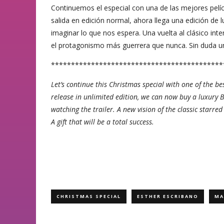
Continuemos el especial con una de las mejores pelí
salida en edición normal, ahora llega una edición de 
imaginar lo que nos espera. Una vuelta al clásico in
el protagonismo más guerrera que nunca. Sin duda un
*******************************************
Let’s continue this Christmas special with one of the be
release in unlimited edition, we can now buy a luxury B
watching the trailer. A new vision of the classic starr
A gift that will be a total success.
CHRISTMAS SPECIAL
ESTHER ESCRIBANO
MA