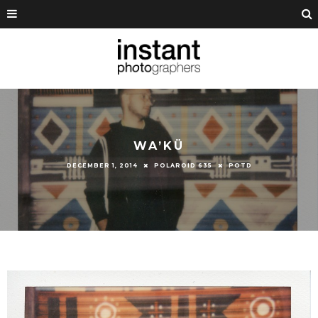
WA’KÜ
DECEMBER 1, 2014
POLAROID 635
POTD